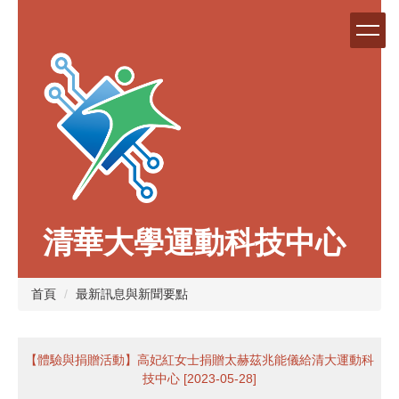
跳
到
主
要
內
容
區
清華大學運動科技中心
首頁
最新訊息與新聞要點
【體驗與捐贈活動】高妃紅女士捐贈太赫茲兆能儀給清大運動科
技中心 [2023-05-28]